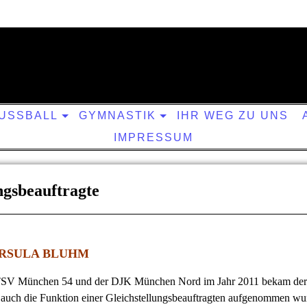
e.V.
De
USSBALL
GYMNASTIK
IHR WEG ZU UNS
IMPRESSUM
ngsbeauftragte
RSULA BLUHM
 TSV München 54 und der DJK München Nord im Jahr 2011 bekam der 
e auch die Funktion einer Gleichstellungsbeauftragten aufgenommen wu